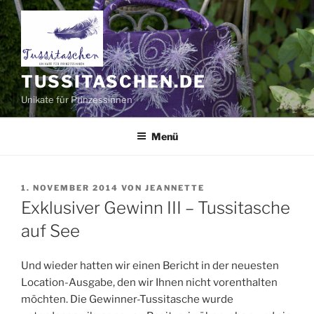
Zum
Inhalt
springen
TUSSITASCHEN.DE
Unikate für Prinzessinnen
Menü
VERÖFFENTLICHT
1. NOVEMBER 2014
VON
JEANNETTE
AM
Exklusiver Gewinn III – Tussitasche
auf See
Und wieder hatten wir einen Bericht in der neuesten
Location-Ausgabe, den wir Ihnen nicht vorenthalten
möchten. Die Gewinner-Tussitasche wurde