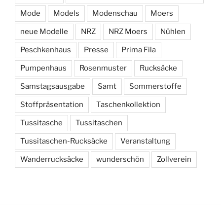
Mode
Models
Modenschau
Moers
neue Modelle
NRZ
NRZ Moers
Nühlen
Peschkenhaus
Presse
Prima Fila
Pumpenhaus
Rosenmuster
Rucksäcke
Samstagsausgabe
Samt
Sommerstoffe
Stoffpräsentation
Taschenkollektion
Tussitasche
Tussitaschen
Tussitaschen-Rucksäcke
Veranstaltung
Wanderrucksäcke
wunderschön
Zollverein