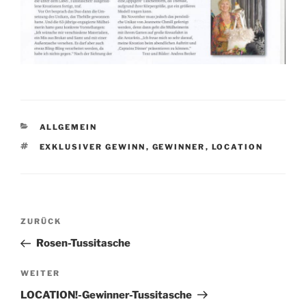
KATEGORIEN
ALLGEMEIN
SCHLAGWÖRTER
EXKLUSIVER GEWINN
,
GEWINNER
,
LOCATION
Beitragsnavigation
Vorheriger
ZURÜCK
Beitrag
Rosen-Tussitasche
Nächster
WEITER
Beitrag
LOCATION!-Gewinner-Tussitasche