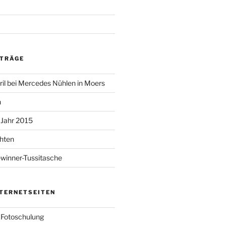
ITRÄGE
ril bei Mercedes Nühlen in Moers
n
 Jahr 2015
hten
inner-Tussitasche
NTERNETSEITEN
e Fotoschulung