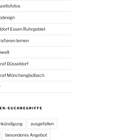
zeitsfotos
bdesign
ldorf Essen Ruhrgebiet
rafieren lernen
nwalt
raf Düsseldorf
graf Mönchengladbach
r
EN-SUCHBEGRIFFE
nkündigung
ausgefallen
besonderes Angebot