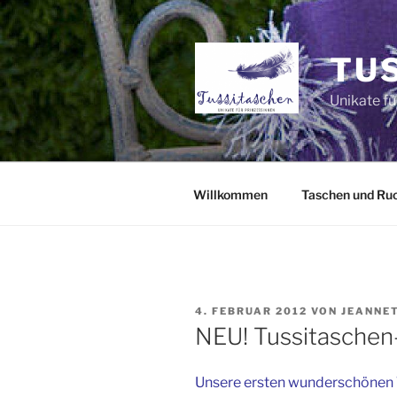
Zum
Inhalt
springen
TU
Unikate fü
Willkommen
Taschen und Ru
VERÖFFENTLICHT
4. FEBRUAR 2012
VON
JEANNE
AM
NEU! Tussitasche
Unsere ersten wunderschönen