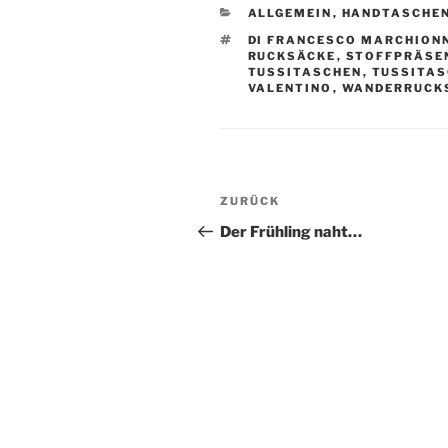
KATEGORIEN
ALLGEMEIN
,
HANDTASCHE
SCHLAGWÖRTER
DI FRANCESCO MARCHION
RUCKSÄCKE
,
STOFFPRÄSE
TUSSITASCHEN
,
TUSSITAS
VALENTINO
,
WANDERRUCK
Beitragsnavigation
Vorheriger
ZURÜCK
Beitrag
Der Frühling naht…