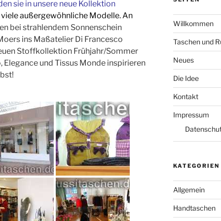
n sie in unsere neue Kollektion
f viele außergewöhnliche Modelle.
An
Willkommen
den bei strahlendem Sonnenschein
oers ins Maßatelier Di Francesco
Taschen und 
euen Stoffkollektion Frühjahr/Sommer
Neues
o, Elegance und Tissus Monde inspirieren
bst!
Die Idee
Kontakt
Impressum
Datenschut
KATEGORIEN
Allgemein
Handtaschen