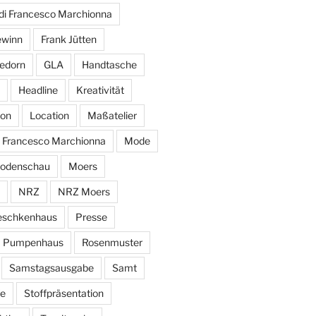
di Francesco Marchionna
ewinn
Frank Jütten
edorn
GLA
Handtasche
Headline
Kreativität
ion
Location
Maßatelier
i Francesco Marchionna
Mode
odenschau
Moers
NRZ
NRZ Moers
eschkenhaus
Presse
Pumpenhaus
Rosenmuster
Samstagsausgabe
Samt
e
Stoffpräsentation