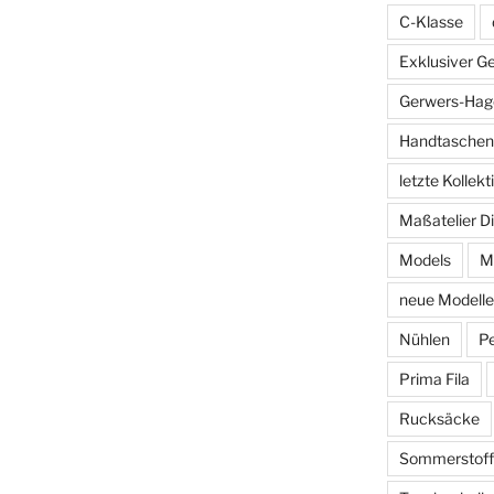
C-Klasse
Exklusiver G
Gerwers-Hag
Handtaschen
letzte Kollekt
Maßatelier D
Models
M
neue Modelle
Nühlen
P
Prima Fila
Rucksäcke
Sommerstoff