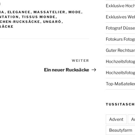
N
Exklusive Hoch
NA
,
ELEGANCE
,
MASSATELIER
,
MODE
,
Exklusives We
NTATION
,
TISSUS MONDE
,
CHEN-RUCKSÄCKE
,
UNGARÓ
,
SÄCKE
Fotograf Düsse
Fotokurs Fotog
Guter Rechtsa
WEITER
Nächster
Hochzeitsfotog
Beitrag
Ein neuer Rucksäcke
Hochzeitsfoto
Top-Maßatelie
TUSSITASCH
Advent
A
Beautyfarm