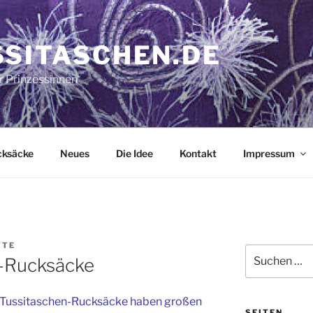
SSITASCHEN.DE
r Prinzessinnen
cksäcke
Neues
Die Idee
Kontakt
Impressum
TTE
Suchen
n-Rucksäcke
nach:
 Tussitaschen-Rucksäcke haben großen
SEITEN